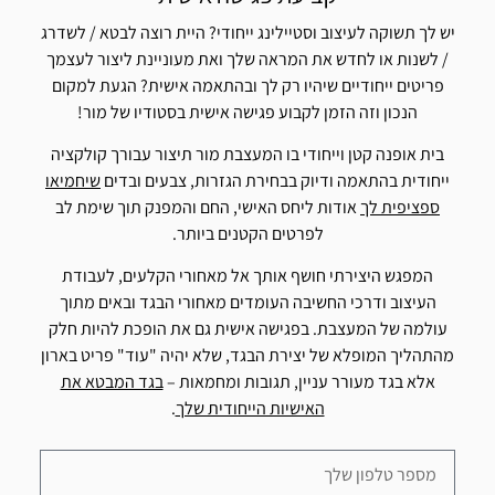
יש לך תשוקה לעיצוב וסטיילינג ייחודי? היית רוצה לבטא / לשדרג
/ לשנות או לחדש את המראה שלך ואת מעוניינת ליצור לעצמך
פריטים ייחודיים שיהיו רק לך ובהתאמה אישית? הגעת למקום
הנכון וזה הזמן לקבוע פגישה אישית בסטודיו של מור!
בית אופנה קטן וייחודי בו המעצבת מור תיצור עבורך קולקציה
ייחודית בהתאמה ודיוק בבחירת הגזרות, צבעים ובדים
שיחמיאו
ספציפית לך
אודות ליחס האישי, החם והמפנק תוך שימת לב
לפרטים הקטנים ביותר.
המפגש היצירתי חושף אותך אל מאחורי הקלעים, לעבודת
העיצוב ודרכי החשיבה העומדים מאחורי הבגד ובאים מתוך
עולמה של המעצבת. בפגישה אישית גם את הופכת להיות חלק
מהתהליך המופלא של יצירת הבגד, שלא יהיה "עוד" פריט בארון
אלא בגד מעורר עניין, תגובות ומחמאות –
בגד המבטא את
האישיות הייחודית שלך
.