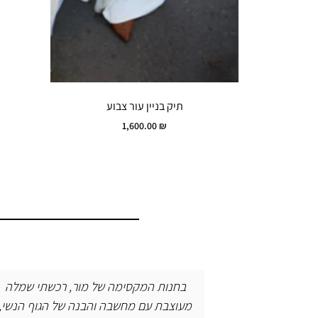
תיק בניין עור צבוע
1,600.00
₪
ר, רכשתי שמלה
העיצובים הכי מיוחדים שיש השירות נפ
 של הגוף הנשי,
חוויית קנייה מושלמת ולא תמצאי את ה