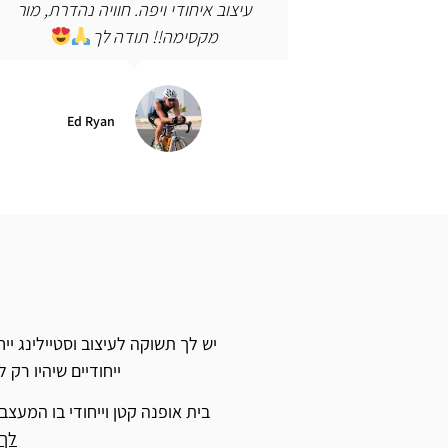
ויה נהדרת, מור
שלך על אף אחת אחרת.
לך
שלומית סמילנסקי
Ed Rya
יש לך תשוקה לעיצוב וסטיילינג י
ייחודיים שיהיו רק
בית אופנה קטן וייחודי בו המעצ
לך